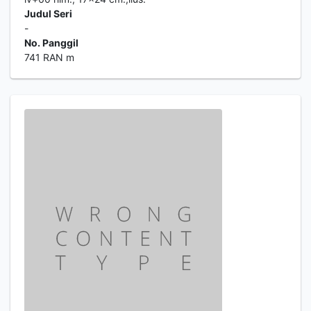
Judul Seri
-
No. Panggil
741 RAN m