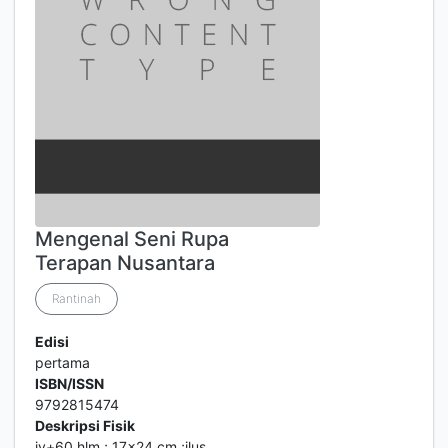
Mengenal Seni Rupa
Terapan Nusantara
Rantinah
Edisi
pertama
ISBN/ISSN
9792815474
Deskripsi Fisik
iv+60 hlm.; 17x24 cm.;ilus.