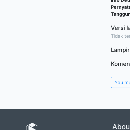
Info Deti
Pernyat
Tanggu
Versi l
Tidak ter
Lampir
Komen
You mu
Abou