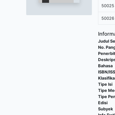
50025
50026
Informa
Judul Se
No. Pang
Penerbi
Deskrips
Bahasa
ISBN/IS
Klasifika
Tipe Isi
Tipe Me
Tipe P
Edisi
Subyek