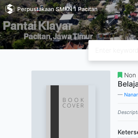
Perpustakaan SMKN 1 Pacitan
Non 
Belaj
Nanan
Descript
Keters