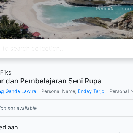
Beranda
Infor
Fiksi
ar dan Pembelajaran Seni Rupa
g Ganda Lawira
- Personal Name;
Enday Tarjo
- Personal 
ion not available
ediaan