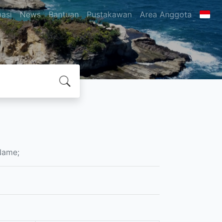
masi
News
Bantuan
Pustakawan
Area Anggota
Name;