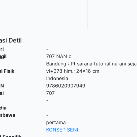
si Detil
ri
-
gil
707 NAN b
t
Bandung
:
Pt sarana tutorial nurani sej
i Fisik
vi+378 hlm.; 24x16 cm.
Indonesia
SN
9786020907949
si
707
-
dia
-
embawa
-
pertama
KONSEP SENI