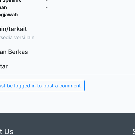
l Spesifik
-
aan
-
ngjawab
ain/terkait
sedia versi lain
an Berkas
tar
st be logged in to post a comment
t Us