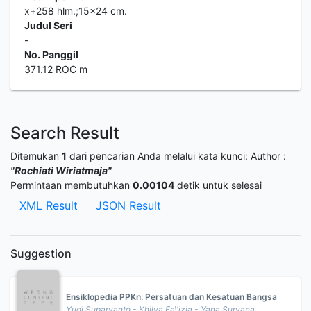
x+258 hlm.;15x24 cm.
Judul Seri
-
No. Panggil
371.12 ROC m
Search Result
Ditemukan
1
dari pencarian Anda melalui kata kunci:
Author :
"Rochiati Wiriatmaja"
Permintaan membutuhkan
0.00104
detik untuk selesai
XML Result
JSON Result
Suggestion
Ensiklopedia PPKn: Persatuan dan Kesatuan Bangsa
Yudi Suparyanto - Khilya Fa\'izia - Yana Suryana