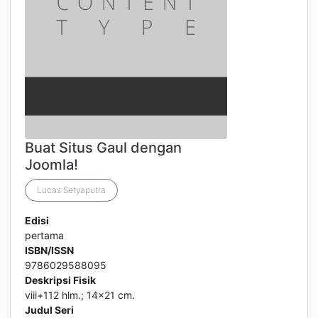
Buat Situs Gaul dengan
Joomla!
Lucas Setyaputra
Edisi
pertama
ISBN/ISSN
9786029588095
Deskripsi Fisik
viii+112 hlm.; 14x21 cm.
Judul Seri