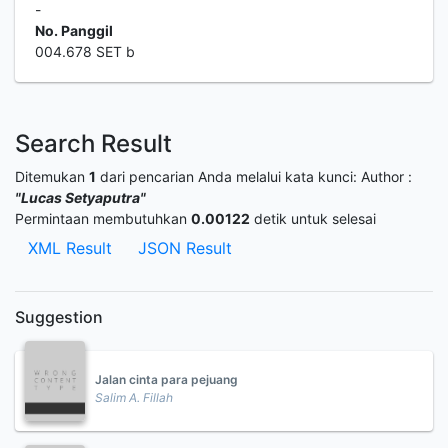
-
No. Panggil
004.678 SET b
Search Result
Ditemukan
1
dari pencarian Anda melalui kata kunci:
Author :
"Lucas Setyaputra"
Permintaan membutuhkan
0.00122
detik untuk selesai
XML Result
JSON Result
Suggestion
Jalan cinta para pejuang
Salim A. Fillah