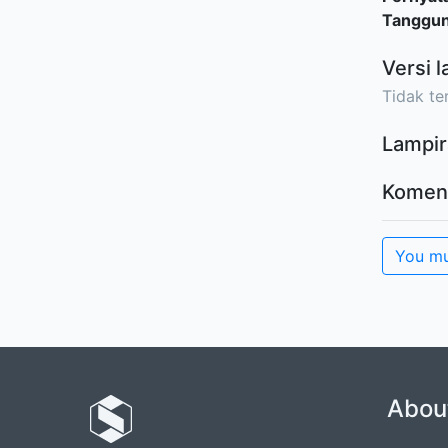
Tanggu
Versi l
Tidak ter
Lampir
Komen
You mu
Abou