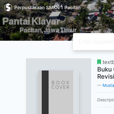
Perpustakaan SMKN 1 Pacitan
text
Buku 
Revis
Must
Descript