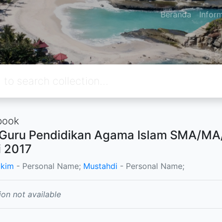
Beranda
Infor
book
Guru Pendidikan Agama Islam SMA/MA/
i 2017
akim
- Personal Name;
Mustahdi
- Personal Name;
ion not available