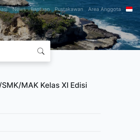
masi
News
Bantuan
Pustakawan
Area Anggota
SMK/MAK Kelas XI Edisi