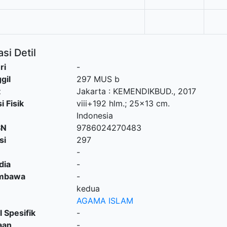
si Detil
ri
-
gil
297 MUS b
t
Jakarta
:
KEMENDIKBUD
.,
2017
i Fisik
viii+192 hlm.; 25x13 cm.
Indonesia
SN
9786024270483
si
297
-
dia
-
embawa
-
kedua
AGAMA ISLAM
l Spesifik
-
aan
-