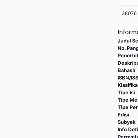
38076
Informa
Judul Se
No. Pang
Penerbi
Deskrips
Bahasa
ISBN/IS
Klasifika
Tipe Isi
Tipe Me
Tipe P
Edisi
Subyek
Info Deti
Pernyat