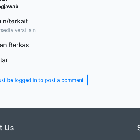
ngjawab
ain/terkait
sedia versi lain
an Berkas
tar
st be logged in to post a comment
t Us