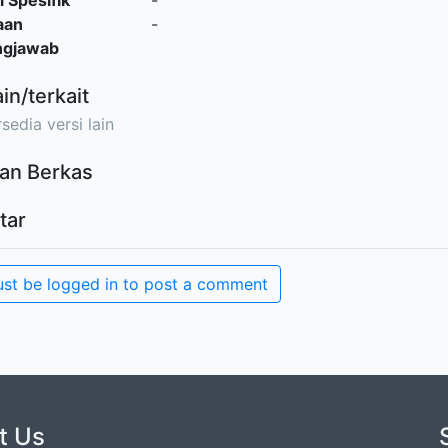
l Spesifik
-
aan
-
ngjawab
ain/terkait
sedia versi lain
an Berkas
tar
st be logged in to post a comment
t Us