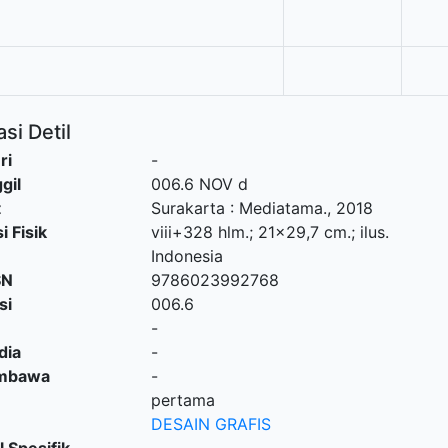
si Detil
ri
-
gil
006.6 NOV d
t
Surakarta
:
Mediatama
.,
2018
i Fisik
viii+328 hlm.; 21x29,7 cm.; ilus.
Indonesia
SN
9786023992768
si
006.6
-
dia
-
embawa
-
pertama
DESAIN GRAFIS