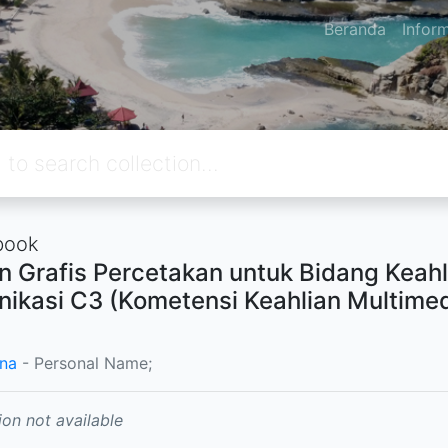
Beranda
Infor
book
n Grafis Percetakan untuk Bidang Keahl
ikasi C3 (Kometensi Keahlian Multime
na
- Personal Name;
ion not available