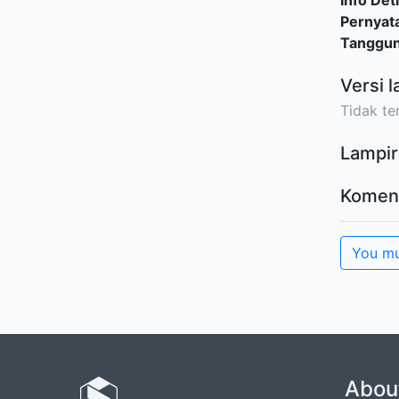
Info Deti
Pernyat
Tanggu
Versi l
Tidak ter
Lampir
Komen
You mu
Abou