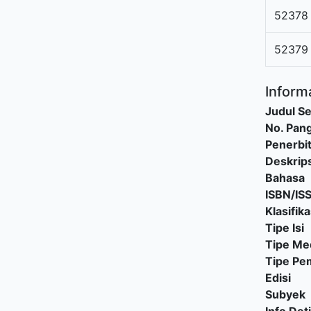
52378
52379
Informa
Judul Se
No. Pang
Penerbi
Deskrips
Bahasa
ISBN/IS
Klasifika
Tipe Isi
Tipe Me
Tipe P
Edisi
Subyek