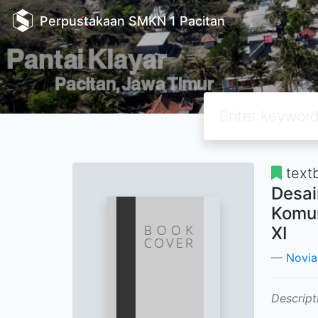
Perpustakaan SMKN 1 Pacitan
text
Desai
Komun
XI
Novia
Descript