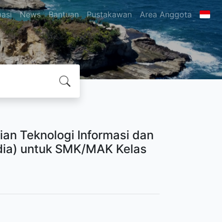
masi
News
Bantuan
Pustakawan
Area Anggota
ian Teknologi Informasi dan
dia) untuk SMK/MAK Kelas