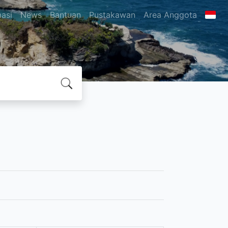
masi
News
Bantuan
Pustakawan
Area Anggota