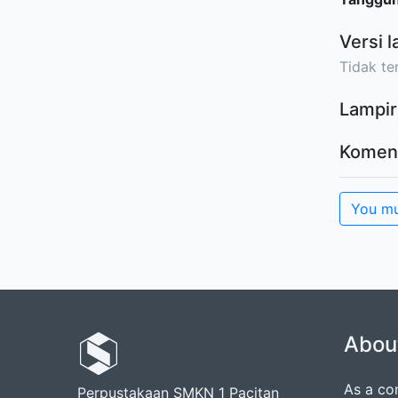
Versi l
Tidak ter
Lampir
Komen
You mu
Abou
As a co
Perpustakaan SMKN 1 Pacitan