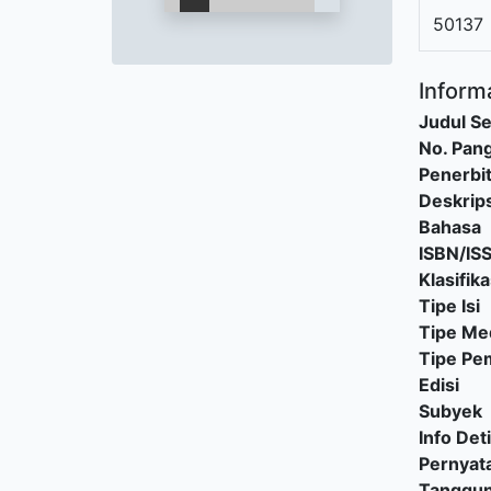
50137
Informa
Judul Se
No. Pang
Penerbi
Deskrips
Bahasa
ISBN/IS
Klasifika
Tipe Isi
Tipe Me
Tipe P
Edisi
Subyek
Info Deti
Pernyat
Tanggu