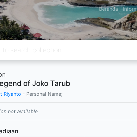
Beranda
Infor
on
egend of Joko Tarub
t Riyanto
- Personal Name;
ion not available
ediaan