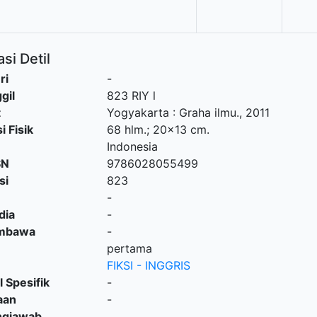
si Detil
ri
-
gil
823 RIY l
t
Yogyakarta
:
Graha ilmu
.,
2011
i Fisik
68 hlm.; 20x13 cm.
Indonesia
SN
9786028055499
si
823
-
dia
-
embawa
-
pertama
FIKSI - INGGRIS
l Spesifik
-
aan
-
ngjawab