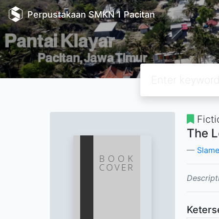
Perpustakaan SMKN 1 Pacitan
Ficti
The L
Slame
Descript
Keters