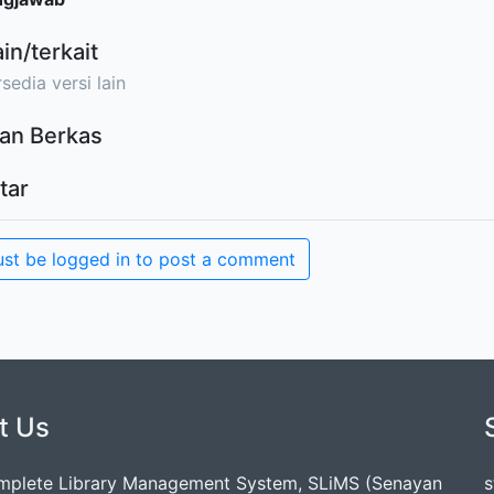
ain/terkait
sedia versi lain
an Berkas
tar
st be logged in to post a comment
t Us
mplete Library Management System, SLiMS (Senayan
s