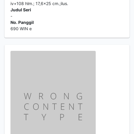
iv+108 hlm.; 17,6x25 cm.;ilus.
Judul Seri
-
No. Panggil
690 WIN e