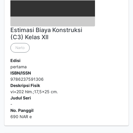
Estimasi Biaya Konstruksi
(C3) Kelas XII
Narto
Edisi
pertama
ISBN/ISSN
9786237591306
Deskripsi Fisik
vi+202 hlm.;17,5x25 cm.
Judul Seri
-
No. Panggil
690 NAR e