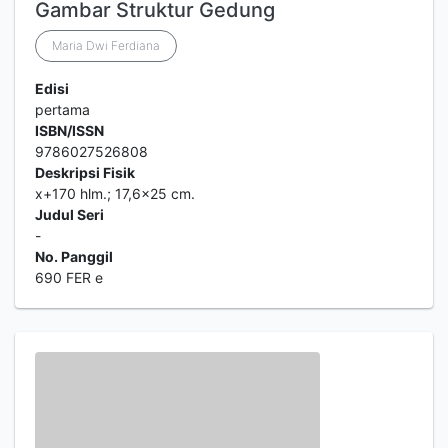
Gambar Struktur Gedung
Maria Dwi Ferdiana
Edisi
pertama
ISBN/ISSN
9786027526808
Deskripsi Fisik
x+170 hlm.; 17,6x25 cm.
Judul Seri
-
No. Panggil
690 FER e