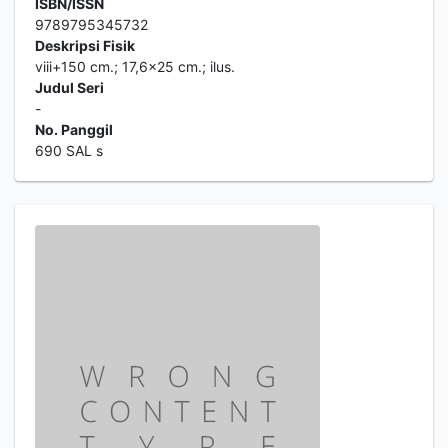
ISBN/ISSN
9789795345732
Deskripsi Fisik
viii+150 cm.; 17,6x25 cm.; ilus.
Judul Seri
-
No. Panggil
690 SAL s