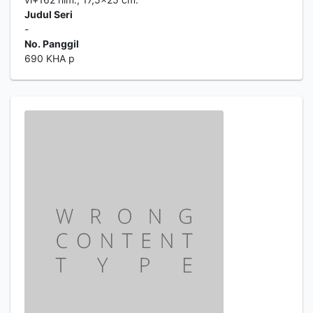
Judul Seri
-
No. Panggil
690 KHA p