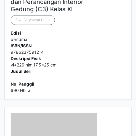
dan Perancangan Interior
Gedung (C3) Kelas XI
Dwi Setyowati Hilga
Edisi
pertama
ISBN/ISSN
9786237591214
Deskripsi Fisik
vi+226 hlm.17,5x25 cm.
Judul Seri
-
No. Panggil
690 HIL a