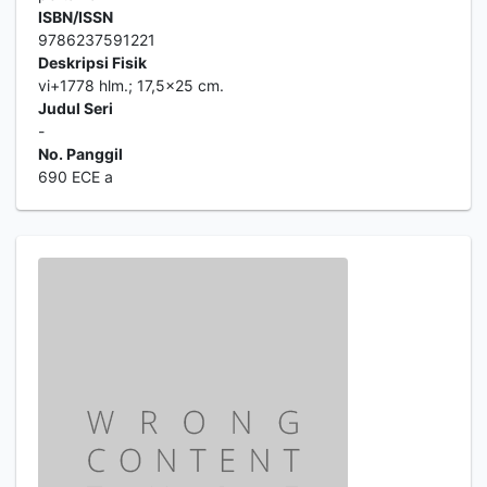
ISBN/ISSN
9786237591221
Deskripsi Fisik
vi+1778 hlm.; 17,5x25 cm.
Judul Seri
-
No. Panggil
690 ECE a