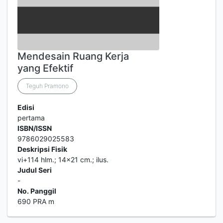
Mendesain Ruang Kerja
yang Efektif
Teguh Pramono
Edisi
pertama
ISBN/ISSN
9786029025583
Deskripsi Fisik
vi+114 hlm.; 14x21 cm.; ilus.
Judul Seri
-
No. Panggil
690 PRA m