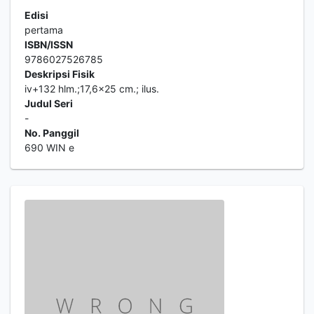
Edisi
pertama
ISBN/ISSN
9786027526785
Deskripsi Fisik
iv+132 hlm.;17,6x25 cm.; ilus.
Judul Seri
-
No. Panggil
690 WIN e