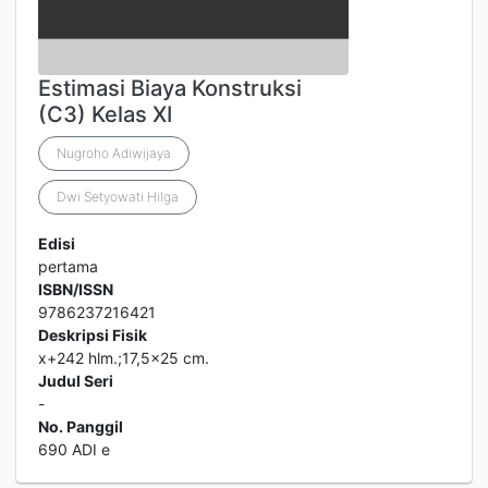
Estimasi Biaya Konstruksi
(C3) Kelas XI
Nugroho Adiwijaya
Dwi Setyowati Hilga
Edisi
pertama
ISBN/ISSN
9786237216421
Deskripsi Fisik
x+242 hlm.;17,5x25 cm.
Judul Seri
-
No. Panggil
690 ADI e