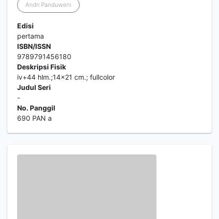
Andri Panduweni
Edisi
pertama
ISBN/ISSN
9789791456180
Deskripsi Fisik
iv+44 hlm.;14x21 cm.; fullcolor
Judul Seri
-
No. Panggil
690 PAN a