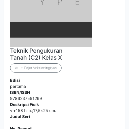
Teknik Pengukuran
Tanah (C2) Kelas X
Arum Fajar Vebrianingtyas
Edisi
pertama
ISBN/ISSN
9786237591269
Deskripsi Fisik
vi+158 hlm.;17,5x25 cm.
Judul Seri
-
No. Panggil