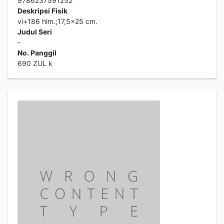
9786237591252
Deskripsi Fisik
vi+186 hlm.;17,5x25 cm.
Judul Seri
-
No. Panggil
690 ZUL k