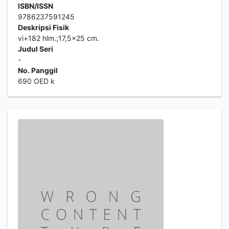
ISBN/ISSN
9786237591245
Deskripsi Fisik
vi+182 hlm.;17,5x25 cm.
Judul Seri
-
No. Panggil
690 OED k