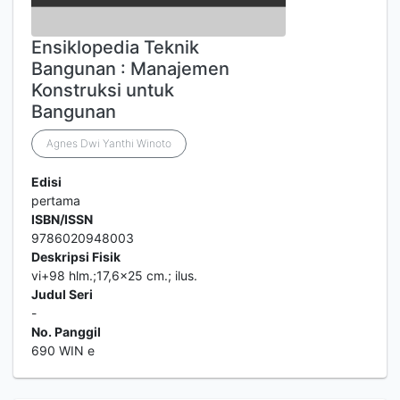
Ensiklopedia Teknik
Bangunan : Manajemen
Konstruksi untuk
Bangunan
Agnes Dwi Yanthi Winoto
Edisi
pertama
ISBN/ISSN
9786020948003
Deskripsi Fisik
vi+98 hlm.;17,6x25 cm.; ilus.
Judul Seri
-
No. Panggil
690 WIN e