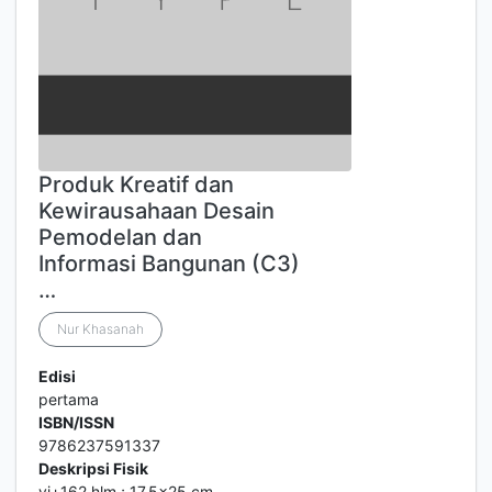
Produk Kreatif dan
Kewirausahaan Desain
Pemodelan dan
Informasi Bangunan (C3)
…
Nur Khasanah
Edisi
pertama
ISBN/ISSN
9786237591337
Deskripsi Fisik
vi+162 hlm.; 17,5x25 cm.